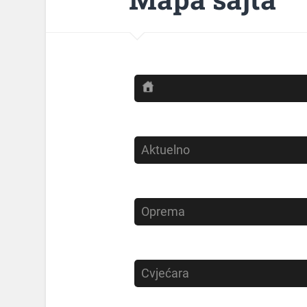
Aktuelno
Oprema
Cvjećara