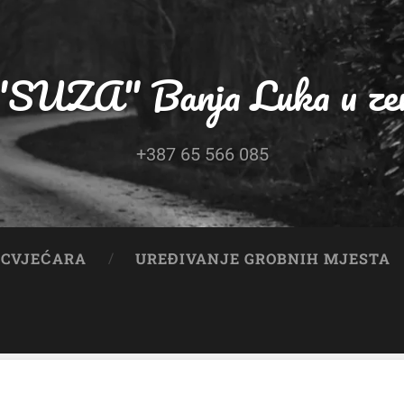
"SUZA" Banja Luka u zeml
+387 65 566 085
CVJEĆARA
UREĐIVANJE GROBNIH MJESTA