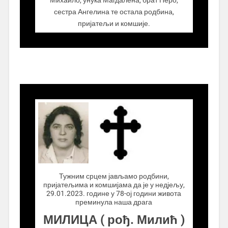
Михаило, унука Магдалена, брат Перо,
сестра Ангелина те остала родбина,
пријатељи и комшије.
.................
Тужним срцем јављамо родбини,
пријатељима и комшијама да је у недјељу,
29.01.2023. године у 78-ој години живота
преминула наша драга
МИЛИЦА ( рођ. Милић )