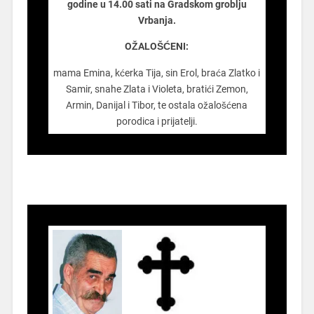
godine u 14.00 sati na Gradskom groblju
Vrbanja.
OŽALOŠĆENI:
mama Emina, kćerka Tija, sin Erol, braća Zlatko i
Samir, snahe Zlata i Violeta, bratići Zemon,
Armin, Danijal i Tibor, te ostala ožalošćena
porodica i prijatelji.
.................