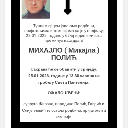
.................
Тужним срцем јављамо родбини,
пријатељима и комшијама да је у недјељу,
22.01.2023. године у 67-ој години живота
преминуо наш драги
МИХАЈЛО ( Микајла )
ПОЛИЋ
Сахрана ће се обавити у сриједу,
25.01.2023. године у 13.30 часова на
гробљу Свети Пантелија.
ОЖАЛОШЋЕНИ:
супруга Живана, породице Полић, Гаврић и
Слијепчевић те остала родбина, пријатељи и
комшије.