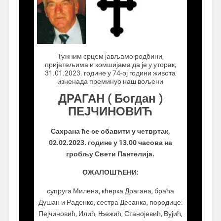
.................
Тужним срцем јављамо родбини,
пријатељима и комшијама да је у уторак,
31.01.2023. године у 74-ој години живота
изненада преминуо наш вољени
ДРАГАН ( Богдан )
ПЕЈЧИНОВИЋ
Сахрана ће се обавити у четвртак,
02.02.2023. године у 13.00 часова на
гробљу Свети Пантелија.
ОЖАЛОШЋЕНИ:
супруга Милена, кћерка Драгана, браћа
Душан и Раденко, сестра Десанка, породице:
Пејчиновић, Илић, Њежић, Станојевић, Вујић,