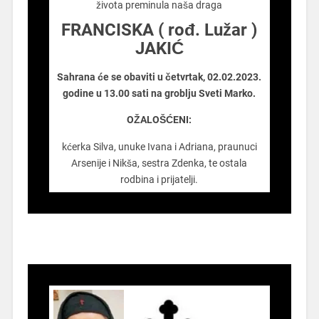
života preminula naša draga
FRANCISKA ( rođ. Lužar )
JAKIĆ
Sahrana će se obaviti u četvrtak, 02.02.2023.
godine u 13.00 sati na groblju Sveti Marko.
OŽALOŠĆENI:
kćerka Silva, unuke Ivana i Adriana, praunuci
Arsenije i Nikša, sestra Zdenka, te ostala
rodbina i prijatelji.