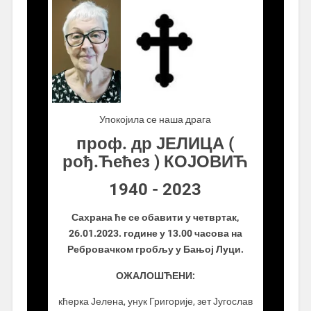
.................
Упокојила се наша драга
проф. др ЈЕЛИЦА (
рођ.Ћећез ) КОЈОВИЋ
1940 - 2023
Сахрана ће се обавити у четвртак,
26.01.2023. године у 13.00 часова на
Ребровачком гробљу у Бањој Луци.
ОЖАЛОШЋЕНИ:
кћерка Јелена, унук Григорије, зет Југослав