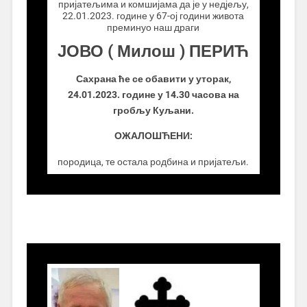
пријатељима и комшијама да је у недјељу,
22.01.2023. године у 67-ој години живота
преминуо наш драги
ЈОВО ( Милош ) ПЕРИЋ
Сахрана ће се обавити у уторак,
24.01.2023. године у 14.30 часова на
гробљу Куљани.
ОЖАЛОШЋЕНИ:
породица, те остала родбина и пријатељи.