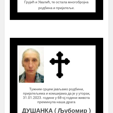
Грујић и Увалић, те остала многобројна
родбина и пријатељи.
.................
Тужним срцем јављамо родбини,
пријатељима и комшијама да је у уторак,
31.01.2023. године у 68-ој години живота
преминула наша драга
ДУШАНКА ( Љубомир )