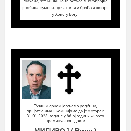
Михаил, зет Миланко те остала многобројна
родбина, кумови, пријатељи и браћа и сестре
у Христу Богу.
.................
Тужним срцем јављамо родбини,
пријатељима и комшијама да је у уторак,
31.01.2023. године у 86-ој години живота
преминуо наш драги
МИЛИВОЈ ( Вида )