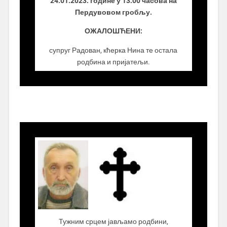
24.01.2023. године у 13.00 часова на
Пердувовом гробљу.
ОЖАЛОШЋЕНИ:
супруг Радован, кћерка Нина те остала
родбина и пријатељи.
.................
Тужним срцем јављамо родбини,