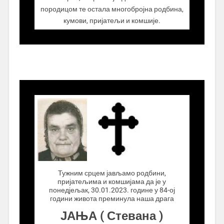
породицом те остала многобројна родбина,
кумови, пријатељи и комшије.
.................
Тужним срцем јављамо родбини,
пријатељима и комшијама да је у
понедјељак, 30.01.2023. године у 84-ој
години живота преминула наша драга
ЈАЊА ( Стевана )