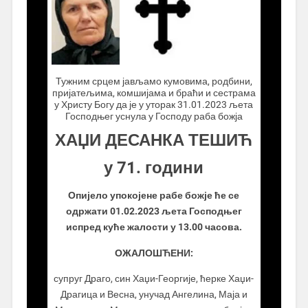
.................
Тужним срцем јављамо кумовима, родбини,
пријатељима, комшијама и браћи и сестрама
у Христу Богу да је у уторак 31.01.2023 љета
Господњег уснула у Господу раба божја
ХАЏИ ДЕСАНКА ТЕШИЋ
у 71. години
Опијело упокојене рабе божје ће се
одржати 01.02.2023 љета Господњег
испред куће жалости у 13.00 часова.
ОЖАЛОШЋЕНИ:
супруг Драго, син Хаџи-Георгије, ћерке Хаџи-
Драгица и Весна, унучад Ангелина, Маја и