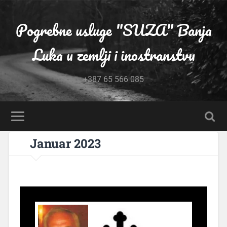
Pogrebne usluge "SUZA" Banja
Luka u zemlji i inostranstvu
+387 65 566 085
Januar 2023