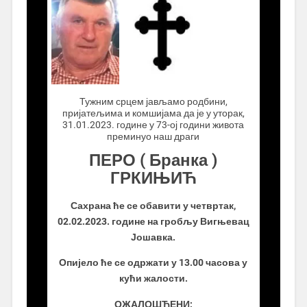
.................
Тужним срцем јављамо родбини,
пријатељима и комшијама да је у уторак,
31.01.2023. године у 73-ој години живота
преминуо наш драги
ПЕРО ( Бранка )
ГРКИЊИЋ
Сахрана ће се обавити у четвртак,
02.02.2023. године на гробљу Вигњевац
Јошавка.
Опијело ће се одржати у 13.00 часова у
кући жалости.
ОЖАЛОШЋЕНИ: