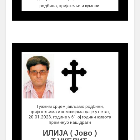
родбина, пријатељи и кумови.
.................
Тужним срцем јављамо родбини,
пријатељима и комшијама да је у петак,
20.01.2023. године у 61-ој години живота
преминуо наш драги
ИЛИЈА ( Јово )