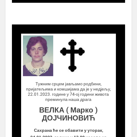
.................
Тужним срцем јављамо родбини,
пријатељима и комшијама да је у недјељу,
22.01.2023. године у 74-ој години живота
преминула наша драга
ВЕЛКА ( Марко )
ДОЈЧИНОВИЋ
Сахрана ће се обавити у уторак,