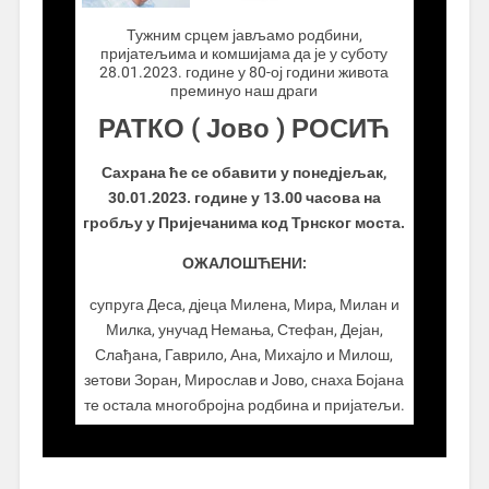
Тужним срцем јављамо родбини,
пријатељима и комшијама да је у суботу
28.01.2023. године у 80-ој години живота
преминуо наш драги
РАТКО ( Јово ) РОСИЋ
Сахрана ће се обавити у понедјељак,
30.01.2023. године у 13.00 часова на
гробљу у Пријечанима код Трнског моста.
ОЖАЛОШЋЕНИ:
супруга Деса, дјеца Милена, Мира, Милан и
Милка, унучад Немања, Стефан, Дејан,
Слађана, Гаврило, Ана, Михајло и Милош,
зетови Зоран, Мирослав и Јово, снаха Бојана
те остала многобројна родбина и пријатељи.