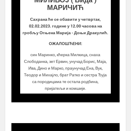
МАРИЧИЋ
Сахрана ће се обавити у четвртак,
02.02.2023. године у 12.00 часова на
гробљу Огњена Марија - Доњи Дракулић.
ОЖАЛОШЋЕНИ:
син Маринко, кћерка Милкица, снаха
Слободанка, зет Ервин, унучад Борис, Маја,
Ива, Дино и Марко, праунучад Ена, Вук,
Теодор и Михајло, брат Ратко и сестра Ђуја
са породицама те остала родбина,
пријатељи и комшије.