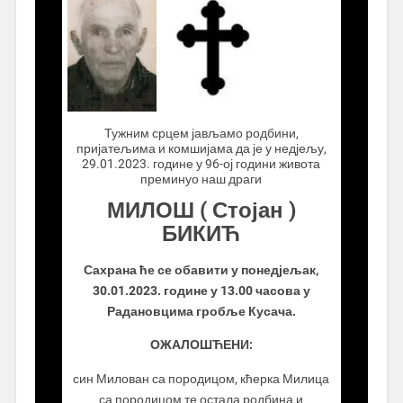
.................
Тужним срцем јављамо родбини,
пријатељима и комшијама да је у недјељу,
29.01.2023. године у 96-ој години живота
преминуо наш драги
МИЛОШ ( Стојан )
БИКИЋ
Сахрана ће се обавити у понедјељак,
30.01.2023. године у 13.00 часова у
Радановцима гробље Кусача.
ОЖАЛОШЋЕНИ:
син Милован са породицом, кћерка Милица
са породицом те остала родбина и