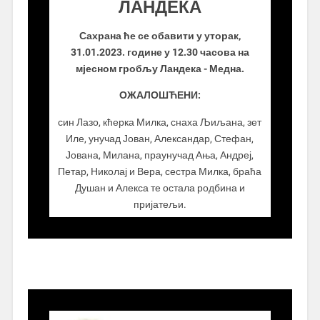
ЛАНДЕКА
Сахрана ће се обавити у уторак,
31.01.2023. године у 12.30 часова на
мјесном гробљу Ландека - Медна.
ОЖАЛОШЋЕНИ:
син Лазо, кћерка Милка, снаха Љиљана, зет
Иле, унучад Јован, Александар, Стефан,
Јована, Милана, праунучад Ања, Андреј,
Петар, Николај и Вера, сестра Милка, браћа
Душан и Алекса те остала родбина и
пријатељи.