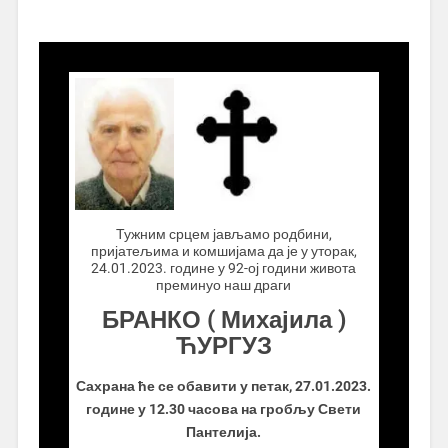
.................
Тужним срцем јављамо родбини,
пријатељима и комшијама да је у уторак,
24.01.2023. године у 92-ој години живота
преминуо наш драги
БРАНКО ( Михајила )
ЋУРГУЗ
Сахрана ће се обавити у петак, 27.01.2023.
године у 12.30 часова на гробљу Свети
Пантелија.