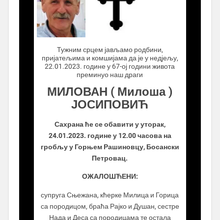
.................
Тужним срцем јављамо родбини,
пријатељима и комшијама да је у недјељу,
22.01.2023. године у 67-ој години живота
преминуо наш драги
МИЛОВАН ( Милоша )
ЈОСИПОВИЋ
Сахрана ће се обавити у уторак,
24.01.2023. године у 12.00 часова на
гробљу у Горњем Рашиновцу, Босански
Петровац.
ОЖАЛОШЋЕНИ:
супруга Сњежана, кћерке Милица и Горица
са породицом, браћа Рајко и Душан, сестре
Нада и Деса са породицама те остала