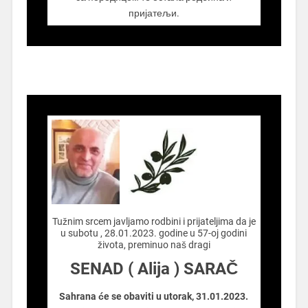
пријатељи.
.................
Tužnim srcem javljamo rodbini i prijateljima da je
u subotu , 28.01.2023. godine u 57-oj godini
života, preminuo naš dragi
SENAD ( Alija ) SARAČ
Sahrana će se obaviti u utorak, 31.01.2023.