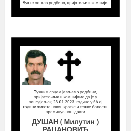
Вук те остала родбина, пријатељи и комшије.
.................
Тужним срцем јављамо родбини,
пријатељима и комшијама да је у
понедјељак, 23.01.2023. године у 66-ој
години живота након кратке и тешке болести
преминуо наш драги
ДУШАН ( Милутин )
РАЦАНОВИЋ