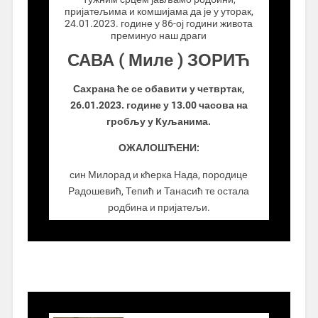
пријатељима и комшијама да је у уторак,
24.01.2023. године у 86-ој години живота
преминуо наш драги
САВА ( Миле ) ЗОРИЋ
Сахрана ће се обавити у четвртак,
26.01.2023. године у 13.00 часова на
гробљу у Куљанима.
ОЖАЛОШЋЕНИ:
син Милорад и кћерка Нада, породице
Радошевић, Тепић и Танасић те остала
родбина и пријатељи.