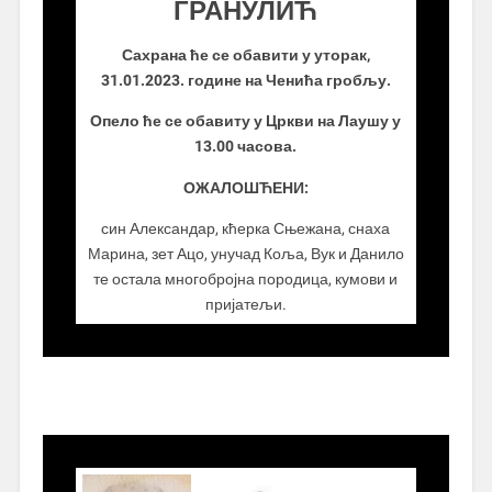
ГРАНУЛИЋ
Сахрана ће се обавити у уторак,
31.01.2023. године на Ченића гробљу.
Опело ће се обавиту у Цркви на Лаушу у
13.00 часова.
ОЖАЛОШЋЕНИ:
син Александар, кћерка Сњежана, снаха
Марина, зет Ацо, унучад Коља, Вук и Данило
те остала многобројна породица, кумови и
пријатељи.