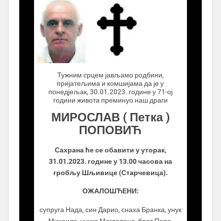
.................
Тужним срцем јављамо родбини,
пријатељима и комшијама да је у
понедјељак, 30.01.2023. године у 71-ој
години живота преминуо наш драги
МИРОСЛАВ ( Петка )
ПОПОВИЋ
Сахрана ће се обавити у уторак,
31.01.2023. године у 13.00 часова на
гробљу Шљивице (Старчевица).
ОЖАЛОШЋЕНИ:
супруга Нада, син Дарио, снаха Бранка, унук