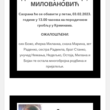
МИЛОВАНОВИЋ
Сахрана ће се обавити у петак, 03.02.2023.
године у 13.00 часова на породичном
гробљу у Крминама.
ОЖАЛОШЋЕНИ:
син Божо, кћерка Миланка, снаха Марина, зет
Раденко, сестра Радмила, брат Станко,
унучад Немања, Недељко, Остоја, Милана и
Бојан те остала многобројна родбина и
пријатељи.