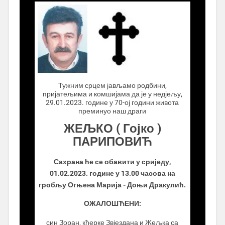
.................
Тужним срцем јављамо родбини,
пријатељима и комшијама да је у недјељу,
29.01.2023. године у 70-ој години живота
преминуо наш драги
ЖЕЉКО ( Гојко )
ПАРИПОВИЋ
Сахрана ће се обавити у сриједу,
01.02.2023. године у 13.00 часова на
гробљу Огњена Марија - Доњи Дракулић.
ОЖАЛОШЋЕНИ:
син Зоран, кћерке Звјездана и Жељка са