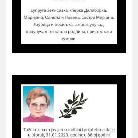
супруга Јелисавка, кћерке Далиборка,
Маријана, Санела и Невена, сестре Мирјана,
Љубица и Босиљка, зетови, унучад,
праунучад те остала родбина, пријатељи и
кумови.
.................
Tužnim srcem javljamo rodbini i prijateljima da je
u utorak, 31.01.2023. godine u 88-oj godini