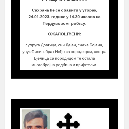
Сахрана ће се обавити у уторак,
24.01.2023. године у 14.30 часова на
Пердувовом гробљу.
ОЖАЛОШЋЕНИ:
супруга Драгица, син Дејан, снаха Бојана,
унук Филип, брат Неђо са породицом, сестра
Бјелица са породицом те остала
многобројна родбина и пријатељи.