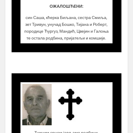
ОЖАЛОШЋЕНИ:
син Саша, кћерка Биљана, сестра Смиља,
зет Тривун, унучад Бошко, Тијана и Роберт,
породице Ћургуз, Мандић, Цвејин и Галоња
те остала родбина, пријатељи и комшије.
.................
Тужним срцем јављамо родбини,